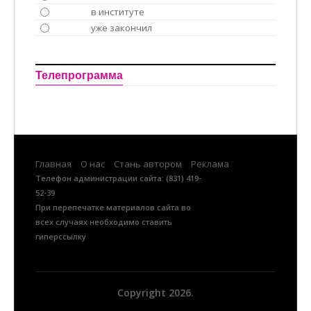
в институте
уже закончил
Телепрограмма
Главная
О нас
Стань автором
Реклама
Телефон администрации сайта: (831) 419-
52-39
При перепечатке материалов сайта во
всех случаях необходимо ставить
гиперссылку
www.devushkino.ru
Copyright 2026.