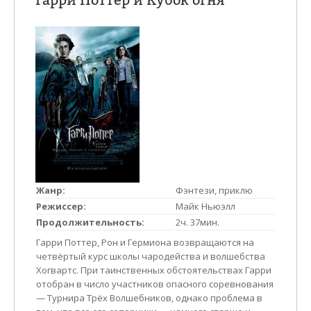
ТЫ И ОН
ОТДЫХ
ЭНЦИКЛОПЕДИЯ
КИНОАФИША
КАТАЛОГ
Жанр:
Фэнтези, приклю
Режиссер:
Майк Ньюэлл
Продолжительность:
2ч. 37мин.
Гарри Поттер, Рон и Гермиона возвращаются на
четвёртый курс школы чародейства и волшебства
Хогвартс. При таинственных обстоятельствах Гарри
отобран в число участников опасного соревнования
— Турнира Трёх Волшебников, однако проблема в